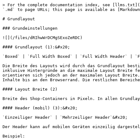
> For the complete documentation index, see [llms.txt](https://themedocs.zenit.design/llms.txt). Markdown versions of documentation pages are available by appending `.md` to page URLs; this page is available as [Markdown](https://themedocs.zenit.design/styling/allgemein/grundlayout.md).

# Grundlayout

### Grundeinstellungen

![](/files/dRIhwWrDCMgSExoZeRDC)

#### Grundlayout (1):&#x20;

`Boxed` | `Full Width Boxed` | `Full Width Header` | `Full Width Header & Footer` | `Full Width`&#x20;

Die Breite des Layouts wird durch das Grundlayout bestimmt. **Full Width** streckt die Webseite mit allen Inhalten an den Browserrand, während **Boxed** das Layout inklusive Hintergründe an die maximale Layout Breite festlegt. **Full Width Boxed** hingegen lässt alle Hintergründe an den Browserrand laufen, die Inhalte orientieren sich jedoch an der maximalen Layout Breite. **Full Width Header** / **Full Width Header & Footer** setzt ausschließlich den Header/Footer und dessen Inhalte bis an den Browserrand. Die restlichen Bereiche des Shops verhalten sich wie in Full Width Boxed.

#### Layout Breite (2)

Breite des Shop-Containers in Pixeln. In allen Grundlayouts außer `Full Width` wird dieser Wert als maximale Breite der Inhalte und Elemente verwendet.

#### Header (mobil) (3):&#x20;

`Einzeiliger Header` | `Mehrzeiliger Header`&#x20;

Der Header kann auf mobilen Geräten einzeilig dargestellt werden. Je nach Größe und Ausrichtung des Logos eignet sich jedoch eine mehrzeilige Darstellung besser.

Beispiel:

<figure><img src="/files/pGHf1hyltDaM7cz4NQPD" alt=""><figcaption></figcaption></figure>

#### Header (3):&#x20;

`Einzeiliger Header` | `Zweizeiliger Header` | `Mehrzeiliger Header`

Entscheide zwischen drei grundlegende Header-Erscheinungen. Nicht jede Header-Einstellung passt zu Dir und zu Deinen Produkt-Kategorien. Daher gibt es hier ein paar grundlegende Tipps:

* Der **einzeilige Header** eignet sich besonders gut für minimalistische Onlineshops, welche nur wenige Oberkategorien besitzen. Der Header wirkt aufgeräumt und klar.
* Hast Du eine Vielzahl an Oberkategorien (ca. 6-8 Stück), ist wohl eher der **zweizeiliger Header** die Einstellung Deiner Wahl. Die Kategorien haben hier ausreichen Platz und bieten Deinem Kunden die nötige Übersicht. Im zweizeiligen Header wird die Top Bar als eigene Zeile entfernt und in die Logo-Zeile integriert.
* Der **mehrzeilige Header** eignet sich ebenfalls immer dann, wenn eine Vielzahl an Oberkategorien dargestellt werden soll. Im Unterschied zum zweizeiligen Header behält die Top Bar ihre normale Darstellung.

{% hint style="info" %}
Die Einstellungen zur Darstellung der Top Bar sind bei Auswahl eines zweizeiligen Headers eingeschränkt, da die **Top Bar** in die Logo Zeile integriert wird und nicht als eigenständige Top Bar fungiert.
{% endhint %}

#### Suche (4)

Wähle zwischen der Ansicht als **Overlay-Suche**, **Ausklappbarer Suche** oder **Standard Suche**.

Beispiele:

![Overlay Suche](/files/5eCtfcTcAbKelwzc0wLq)

![Ausklappbare Suche](/files/ORLrxjVG63RKz48IGK4C)

![Standard Suche](/files/ULqQTunMEdKXgYsGzGrS)

#### Top Bar (5)&#x20;

`Standard` | `Ausklappbar` | `Einklappbar` | `Offcanvas` | `ausgeblendet`

{% hint style="info" %}
Die Einstellungen zur Darstellung der Top Bar sind bei Auswahl eines zweizeiligen Headers eingeschränkt, da die **Top Bar** in