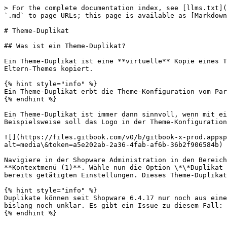
> For the complete documentation index, see [llms.txt](
`.md` to page URLs; this page is available as [Markdown
# Theme-Duplikat

## Was ist ein Theme-Duplikat?

Ein Theme-Duplikat ist eine **virtuelle** Kopie eines T
Eltern-Themes kopiert.

{% hint style="info" %}

Ein Theme-Duplikat erbt die Theme-Konfiguration vom Par
{% endhint %}

Ein Theme-Duplikat ist immer dann sinnvoll, wenn mit ei
Beispielsweise soll das Logo in der Theme-Konfiguration
![](https://files.gitbook.com/v0/b/gitbook-x-prod.appsp
alt=media\&token=a5e202ab-2a36-4fab-af6b-36b2f906584b)

​​Navigiere in der Shopware Administration in den Bereic
**Kontextmenü (1)**. Wähle nun die Option \*\*Duplikat 
bereits getätigten Einstellungen. Dieses Theme-Duplikat
{% hint style="info" %}

Duplikate können seit Shopware 6.4.17 nur noch aus eine
bislang noch unklar. Es gibt ein Issue zu diesem Fall: 