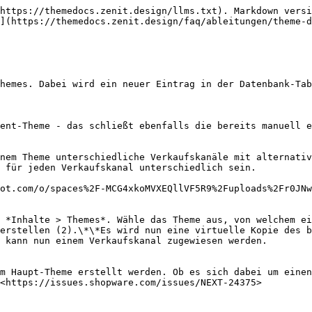
https://themedocs.zenit.design/llms.txt). Markdown versi
](https://themedocs.zenit.design/faq/ableitungen/theme-d
hemes. Dabei wird ein neuer Eintrag in der Datenbank-Tab
ent-Theme - das schließt ebenfalls die bereits manuell e
nem Theme unterschiedliche Verkaufskanäle mit alternativ
 für jeden Verkaufskanal unterschiedlich sein.

ot.com/o/spaces%2F-MCG4xkoMVXEQllVF5R9%2Fuploads%2Fr0JNw
h *Inhalte > Themes*. Wähle das Theme aus, von welchem ei
erstellen (2).\*\*Es wird nun eine virtuelle Kopie des b
 kann nun einem Verkaufskanal zugewiesen werden.

m Haupt-Theme erstellt werden. Ob es sich dabei um einen
<https://issues.shopware.com/issues/NEXT-24375>
