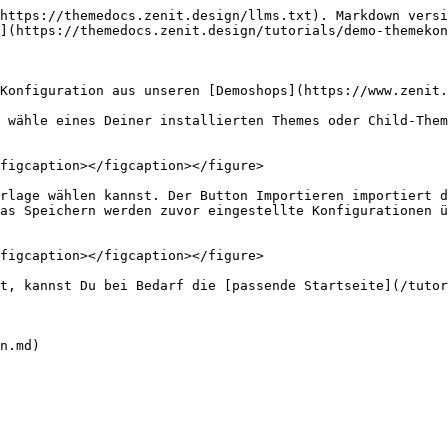
https://themedocs.zenit.design/llms.txt). Markdown versi
](https://themedocs.zenit.design/tutorials/demo-themekon
Konfiguration aus unseren [Demoshops](https://www.zenit.
 wähle eines Deiner installierten Themes oder Child-Them
figcaption></figcaption></figure>

rlage wählen kannst. Der Button Importieren importiert d
as Speichern werden zuvor eingestellte Konfigurationen ü
figcaption></figcaption></figure>

t, kannst Du bei Bedarf die [passende Startseite](/tutor
n.md)
