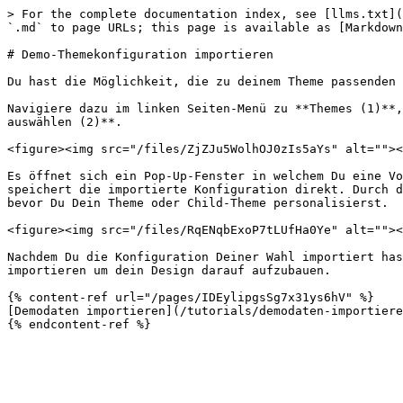
> For the complete documentation index, see [llms.txt](
`.md` to page URLs; this page is available as [Markdown
# Demo-Themekonfiguration importieren

Du hast die Möglichkeit, die zu deinem Theme passenden 
Navigiere dazu im linken Seiten-Menü zu **Themes (1)**,
auswählen (2)**.

<figure><img src="/files/ZjZJu5WolhOJ0zIs5aYs" alt=""><
Es öffnet sich ein Pop-Up-Fenster in welchem Du eine Vo
speichert die importierte Konfiguration direkt. Durch d
bevor Du Dein Theme oder Child-Theme personalisierst.

<figure><img src="/files/RqENqbExoP7tLUfHa0Ye" alt=""><
Nachdem Du die Konfiguration Deiner Wahl importiert has
importieren um dein Design darauf aufzubauen.

{% content-ref url="/pages/IDEylipgsSg7x31ys6hV" %}

[Demodaten importieren](/tutorials/demodaten-importiere