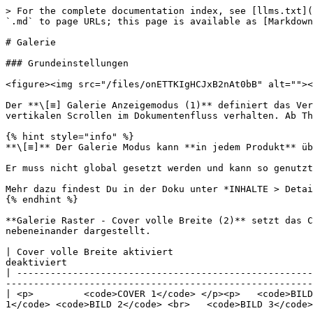
> For the complete documentation index, see [llms.txt](https://themedocs.zenit.design/llms.txt). Markdown versions of documentation pages are available by appending `.md` to page URLs; this page is available as [Markdown](https://themedocs.zenit.design/styling/produkt/galerie.md).

# Galerie

### Grundeinstellungen

<figure><img src="/files/onETTKIgHCJxB2nAt0bB" alt=""><figcaption></figcaption></figure>

Der **\[≡] Galerie Anzeigemodus (1)** definiert das Verhalten der Galerie. Sie kann sich als `Galerie Slider` zum horizontalen sliden oder als `Galerie Scroller` zum vertikalen Scrollen im Dokumentenfluss verhalten. Ab Theme Version 2.6.0 steht die neue Darstellung als `Galerie Raster` zur Verfügung.

{% hint style="info" %}
**\[≡]** Der Galerie Modus kann **in jedem Produkt** über die **Zusatzfelder** im *Tab Spezifikationen > Zusatzfelder > Galerie* eingestellt werden.

Er muss nicht global gesetzt werden und kann so genutzt werden, um Produkte gezielt in der Darstellung zu optimieren.

Mehr dazu findest Du in der Doku unter *INHALTE > Detailseite >* [*Galerie Modus*](/content/detailseite/galerie-modus.md)
{% endhint %}

**Galerie Raster - Cover volle Breite (2)** setzt das Cover-Bild im Galerie Raster auf die volle Breite. Alle nachfolgenden Bilder werden gemäß des Rasters nebeneinander dargestellt.

| Cover volle Breite aktiviert                                                                                                              | Cover volle Breite deaktiviert                                                                                               |
| ----------------------------------------------------------------------------------------------------------------------------------------- | ---------------------------------------------------------------------------------------------------------------------------- |
| <p>         <code>COVER 1</code> </p><p>   <code>BILD 2</code> <code>BILD 3</code> </p><p>   <code>BILD 4</code> <code>BILD 5</code> </p> | <p>  <code>COVER 1</code> <code>BILD 2</code> <br>   <code>BILD 3</code> <code>BILD 4</code> <br>   <code>BILD 5</code> </p> |

**Galerie Raster - Dynamisch (3)** sorgt dafür, dass das Raster nicht mit einem einzelnen Bild endet. Sind beispielsweise fünf Produktbilder anzuzeigen, werden in der letzte Zeile drei Bilder nebeneinander dargestellt, sodass kein Bild alleine umbricht und eine optische Lücke entsteht.    &#x20;

| Dynamisch aktiviert                                                                                                   | Dynamisch deaktiviert                                                                                                        |
| --------------------------------------------------------------------------------------------------------------------- | ---------------------------------------------------------------------------------------------------------------------------- |
| <p>    <code>BILD 1</code> <code>BILD 2</code> <br> <code>BILD 3</code> <code>BILD 4</code>  <code>BILD 5</code> </p> | <p>   <code>BILD 1</code> <code>BILD 2</code> <br>   <code>BILD 3</code> <code>BILD 4</code> <br>   <code>BILD 5</code> </p> |

**Hintergrundfarbe (4)** hinterlegt das Bild der Galerie mit der gewählten Hintergrundfarbe. In Kombination mit der Einstellung **Hintergrundfarbe überlagernd (5)** kann dies