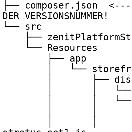
├── composer.json  <---
DER VERSIONSNUMMER!

└── src

    ├── zenitPlatformStratusSet1.php

    └── Resources

        ├── app

        │   └── storefront

        │       ├── dist

        │       │   └── assets

        │       │   └── storefront

        │       │       └── js

        │       │           └── zenit-platform-