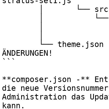
stratus-set1.js

        │       └── src

        │           └── scss

        │               ├── base.scss

        │               └── overrides.scss

        └── theme.json  <-------------------- 
ÄNDERUNGEN!

```

**composer.json -** Ent
die neue Versionsnummer
Administration das Upda
kann.
