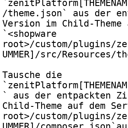
`zenitPlatform[THEMENAM
/theme.json` aus der en
Version im Child-Theme 
`<shopware 
root>/custom/plugins/ze
UMMER]/src/Resources/th
Tausche die 
`zenitPlatform[THEMENAM
` aus der entpackten Zi
Child-Theme auf dem Ser
root>/custom/plugins/ze
UMMER]/composer.json`aus